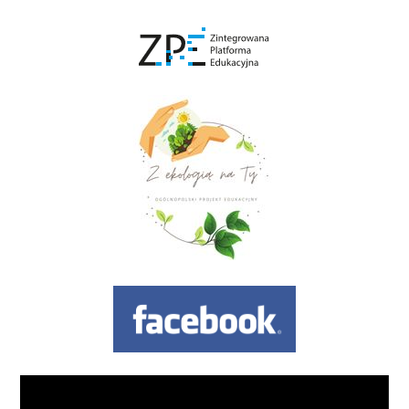
Odtwarzacz
video