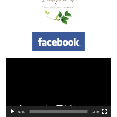
Odtwarzacz
video
00:00
03:49