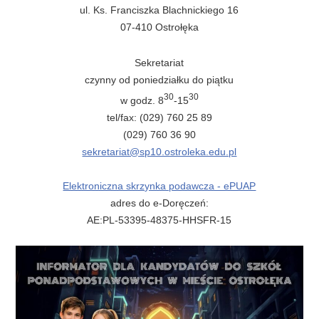
ul. Ks. Franciszka Blachnickiego 16
07-410 Ostrołęka
Sekretariat
czynny od poniedziałku do piątku
30
30
w godz. 8
-15
tel/fax: (029) 760 25 89
(029) 760 36 90
sekretariat@sp10.ostroleka.edu.pl
Elektroniczna skrzynka podawcza - ePUAP
adres do e-Doręczeń:
AE:PL-53395-48375-HHSFR-15