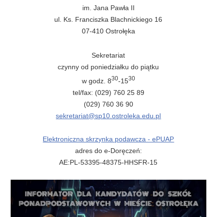
im. Jana Pawła II
ul. Ks. Franciszka Blachnickiego 16
07-410 Ostrołęka
Sekretariat
czynny od poniedziałku do piątku
30
30
w godz. 8
-15
tel/fax: (029) 760 25 89
(029) 760 36 90
sekretariat@sp10.ostroleka.edu.pl
Elektroniczna skrzynka podawcza - ePUAP
adres do e-Doręczeń:
AE:PL-53395-48375-HHSFR-15