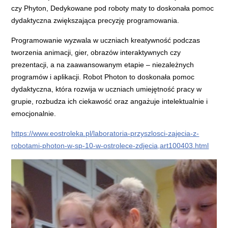
czy Phyton, Dedykowane pod roboty maty to doskonała pomoc
dydaktyczna zwiększająca precyzję programowania.
Programowanie wyzwala w uczniach kreatywność podczas
tworzenia animacji, gier, obrazów interaktywnych czy
prezentacji, a na zaawansowanym etapie – niezależnych
programów i aplikacji. Robot Photon to doskonała pomoc
dydaktyczna, która rozwija w uczniach umiejętność pracy w
grupie, rozbudza ich ciekawość oraz angażuje intelektualnie i
emocjonalnie.
https://www.eostroleka.pl/laboratoria-przyszlosci-zajecia-z-
robotami-photon-w-sp-10-w-ostrolece-zdjecia,art100403.html