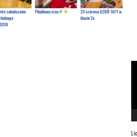
ste zakończenie
Piknikowy czas
23 czerwca DZIEŃ TATY w
Msza Ś
zkolnego
klasie 2c
zakońc
2026
szkol
Od
vi
Li