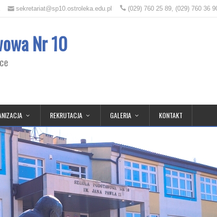
sekretariat@sp10.ostroleka.edu.pl
(029) 760 25 89, (029) 760 36 9
wowa Nr 10
ęce
NIZACJA
REKRUTACJA
GALERIA
KONTAKT