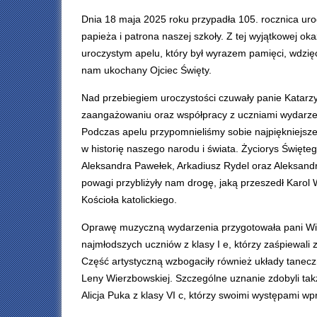
Dnia 18 maja 2025 roku przypadła 105. rocznica urod
papieża i patrona naszej szkoły. Z tej wyjątkowej ok
uroczystym apelu, który był wyrazem pamięci, wdzięc
nam ukochany Ojciec Święty.
Nad przebiegiem uroczystości czuwały panie Katarzy
zaangażowaniu oraz współpracy z uczniami wydarzenie
Podczas apelu przypomnieliśmy sobie najpiękniejsze 
w historię naszego narodu i świata. Życiorys Święte
Aleksandra Pawełek, Arkadiusz Rydel oraz Aleksandr
powagi przybliżyły nam drogę, jaką przeszedł Karol
Kościoła katolickiego.
Oprawę muzyczną wydarzenia przygotowała pani Wiol
najmłodszych uczniów z klasy I e, którzy zaśpiewali 
Część artystyczną wzbogaciły również układy taneczne
Leny Wierzbowskiej. Szczególne uznanie zdobyli także 
Alicja Puka z klasy VI c, którzy swoimi występami wp