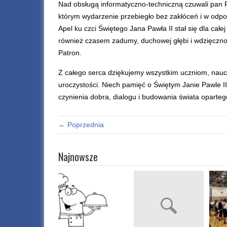
Nad obsługą informatyczno-techniczną czuwali pan P
którym wydarzenie przebiegło bez zakłóceń i w odpo
Apel ku czci Świętego Jana Pawła II stał się dla całej 
również czasem zadumy, duchowej głębi i wdzięczno
Patron.
Z całego serca dziękujemy wszystkim uczniom, naucz
uroczystości. Niech pamięć o Świętym Janie Pawle I
czynienia dobra, dialogu i budowania świata opartego
← Poprzednia
Najnowsze