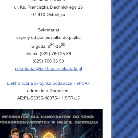
ul. Ks. Franciszka Blachnickiego 16
07-410 Ostrołęka
Sekretariat
czynny od poniedziałku do piątku
30
30
w godz. 8
-15
tel/fax: (029) 760 25 89
(029) 760 36 90
sekretariat@sp10.ostroleka.edu.pl
Elektroniczna skrzynka podawcza - ePUAP
adres do e-Doręczeń:
AE:PL-53395-48375-HHSFR-15