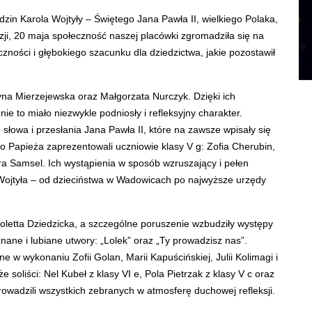
zin Karola Wojtyły – Świętego Jana Pawła II, wielkiego Polaka,
azji, 20 maja społeczność naszej placówki zgromadziła się na
zności i głębokiego szacunku dla dziedzictwa, jakie pozostawił
na Mierzejewska oraz Małgorzata Nurczyk. Dzięki ich
 to miało niezwykle podniosły i refleksyjny charakter.
słowa i przesłania Jana Pawła II, które na zawsze wpisały się
go Papieża zaprezentowali uczniowie klasy V g: Zofia Cherubin,
a Samsel. Ich wystąpienia w sposób wzruszający i pełen
 Wojtyła – od dzieciństwa w Wadowicach po najwyższe urzędy
etta Dziedzicka, a szczególne poruszenie wzbudziły występy
znane i lubiane utwory: „Lolek” oraz „Ty prowadzisz nas”.
 w wykonaniu Zofii Golan, Marii Kapuścińskiej, Julii Kolimagi i
soliści: Nel Kubeł z klasy VI e, Pola Pietrzak z klasy V c oraz
rowadzili wszystkich zebranych w atmosferę duchowej refleksji.