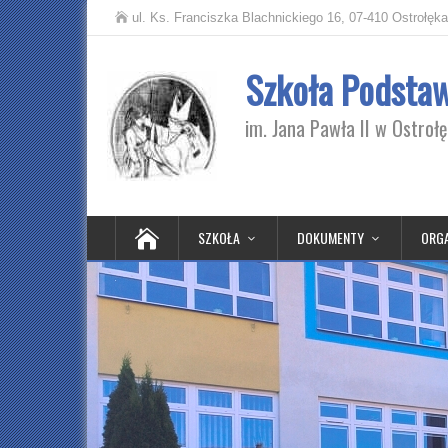
ul. Ks. Franciszka Blachnickiego 16, 07-410 Ostrołęka
Szkoła Podsta
im. Jana Pawła II w Ostroł
SZKOŁA
DOKUMENTY
ORGA